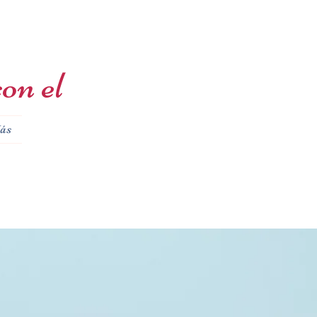
on el
ás